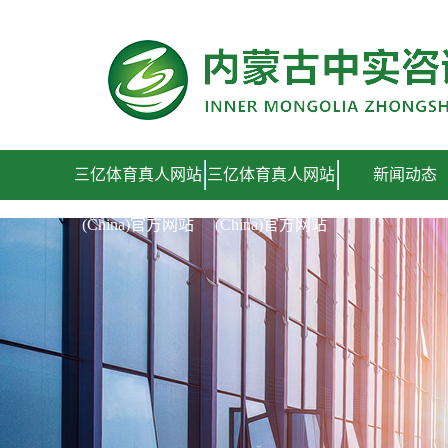
三亿体育真人网站(China)官方网站
三亿体育真人网站
三亿体育真人网站
新闻动态
(China)官方网站
(China)官方网站