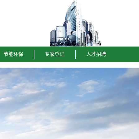
节能环保
专家登记
人才招聘