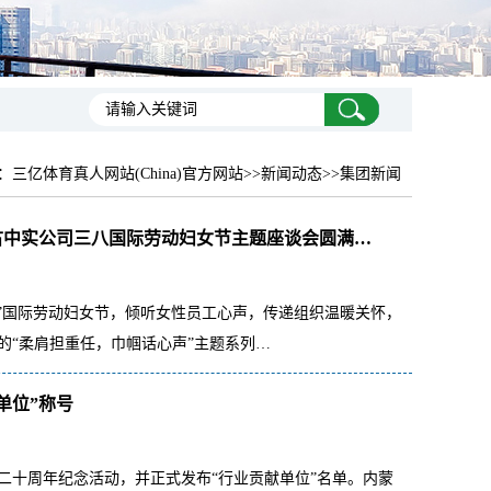
：
三亿体育真人网站(China)官方网站
>>新闻动态>>集团新闻
古中实公司三八国际劳动妇女节主题座谈会圆满…
八”国际劳动妇女节，倾听女性员工心声，传递组织温暖关怀，
办的“柔肩担重任，巾帼话心声”主题系列…
单位”称号
二十周年纪念活动，并正式发布“行业贡献单位”名单。内蒙