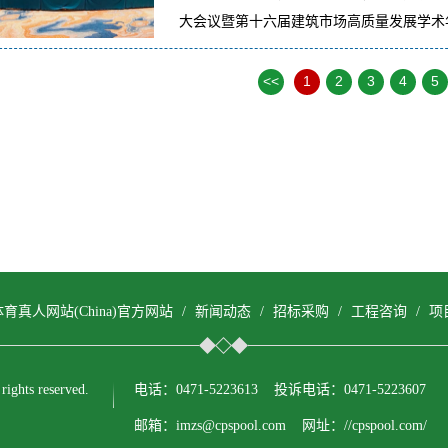
大会议暨第十六届建筑市场高质量发展学术
<<
1
2
3
4
5
育真人网站(China)官方网站
/
新闻动态
/
招标采购
/
工程咨询
/
项
ts reserved.
电话：0471-5223613 投诉电话：0471-5223607
邮箱：imzs@cpspool.com 网址：//cpspool.com/