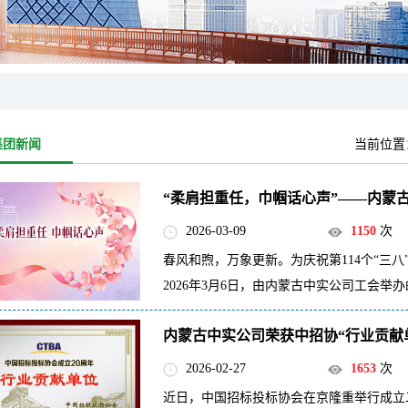
集团新闻
当前位置
“柔肩担重任，巾帼话心声”——内蒙
2026-03-09
1150
次
春风和煦，万象更新。为庆祝第114个“三
2026年3月6日，由内蒙古中实公司工会举
内蒙古中实公司荣获中招协“行业贡献
2026-02-27
1653
次
近日，中国招标投标协会在京隆重举行成立