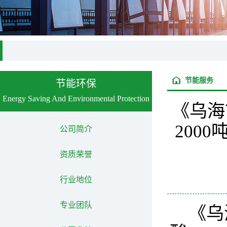
节能服务
节能环保
Energy Saving And Environmental Protection
《乌海
200
公司简介
资质荣誉
行业地位
专业团队
《乌