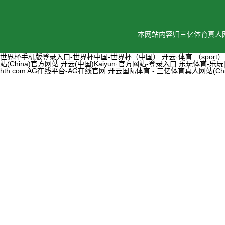
本网站内容归三亿体育真人网
世界杯手机版登录入口-世界杯中国-世界杯（中国）
开云·体育 （spor
站(China)官方网站
开云(中国)Kaiyun·官方网站-登录入口
乐玩体育-乐玩
hth.com
AG在线平台-AG在线官网
开云国际体育 - 三亿体育真人网站(Ch