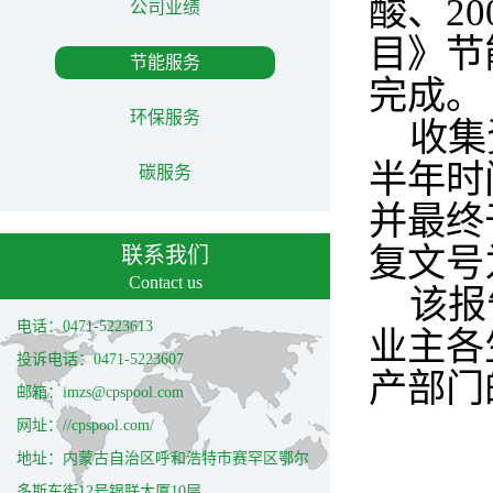
酸、20
公司业绩
目》节
节能服务
完成。
环保服务
收集
半年时
碳服务
并最终
复文号
联系我们
Contact us
该报
电话：0471-5223613
业主各
投诉电话：0471-5223607
产部门
邮箱：imzs@cpspool.com
网址：//cpspool.com/
地址：内蒙古自治区呼和浩特市赛罕区鄂尔
多斯东街12号银联大厦10层